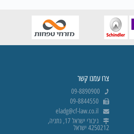
צרו עמנו קשר
09-8890900
09-8844550
eladg@cf-law.co.il
גיבורי ישראל 17, נתניה,
4250212 ישראל