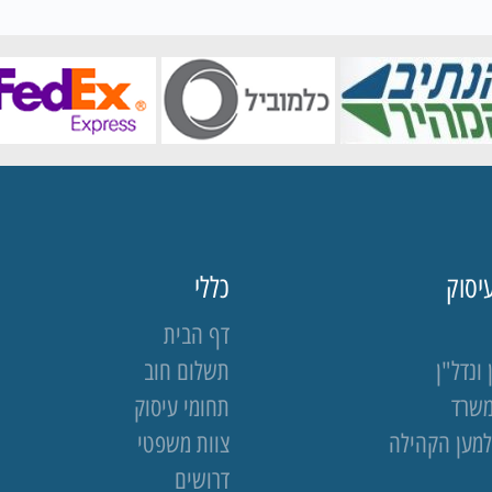
יסוק
כללי
דף הבית
ונדל"ן
תשלום חוב
משרד
תחומי עיסוק
למען הקהילה
צוות משפטי
דרושים