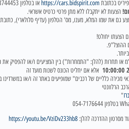
פיריט בכתובת
https://cars.bidspirit.com
ם!
הצעות לא יתקבלו ללא מתן פרטי כרטיס אשראי.
 גם את שמו המלא, מענו, מס' הטלפון (עדיף סלולארי), כתובת דו
 ההוצל"פ.
יותר.
מ או תחרות (להלן: "התמחרות") בין המציעים ו/או להפסיק את ה
2
אלא אם יחליט הכונס לשנות מועד זה
כירה כלליים של רכבים" שמופיעים באתר זה ו/או במשרדינו בטלפון: 666
רכב הרלוונטי
רז
"
ד מסרטון ההדרכה להלן:
https://youtu.be/VziDv233hb8