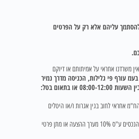
 להסתמך עליהם אלא רק על הפרטים
ם.
אין משרדנו אחראי על אמיתותם או דיוקם
בעמ עורף פי גלילות, הכניסה מדרך נמיר
(800 מטר לפני צומת גלילות). בימים ראשון עד חמישי בין השעות 08:00-15:00 יום שישי בין השעות 08:00-12:00 או בתאום בטל:
מו כן אין הח"מ אחראי לחוב בגין אגרות ו/או היטלים
בצירוף המחאה בנקאית לפקודת כונס הנכסים ע"ס 10% מערך ההצעה או מתן פרטי