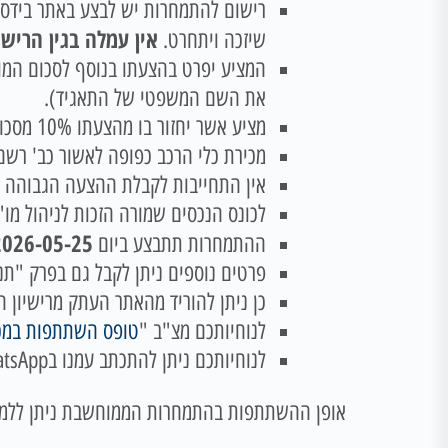
רישום להתמחרות יש לבצע באתר בידס
אין עמלה בגין הרישו
שיזכה ויתחרט.
המציע יפרט בהצעתו בנוסף לסכום המוצע
את השם המשפטי של התאגיד).
מציע אשר יחזור בו מהצעתו 10% מסכום הצעתו יחולט!
מכירת כלי הרכב כפופה לאשור כב' רשם
אין התחייבות לקבלת ההצעה הגבוהה ב
לכונס הנכסים שמורה הזכות לניהול מו"
026-05-25 10:00:00
ההתמחרות תתבצע ביום
פרטים נוספים ניתן לקבל גם בפרק "תנאי מ
כן ניתן להוריד מהאתר העתק מרישיון ה
לנוחיותכם מצ"ב "
טופס השתתפות במכ
לנוחיותכם ניתן להתכתב עמנו בWhatsApp בטלפון 054-7176644
אופן ההשתתפות בהתמחרות הממוחשבת ניתן ללמו