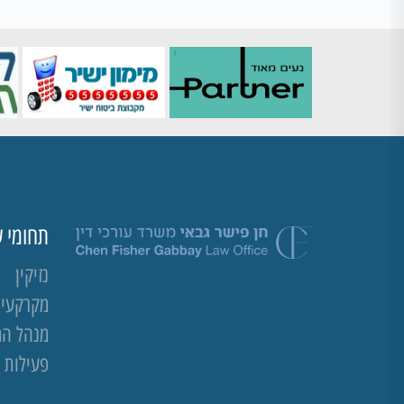
תחומי ע
נזיקין
מקרקעין 
מנהל ה
פעילות 