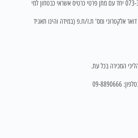
או בטלפון 073-3744453 יחד עם מתן פרטי כרטיס אשראי כבטחון למי
אר אלקטרוני ומס' ת.ז/ח.פ (במידה והינו תאגיד
ליכי המכירה בכל עת.
09-8890