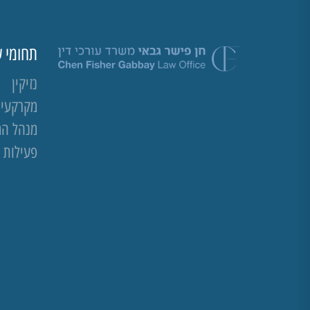
תחומי ע
נזיקין
מקרקעין 
מנהל ה
פעילות 