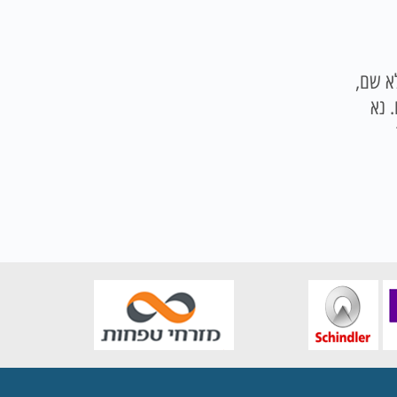
א שם,
קינים. נא