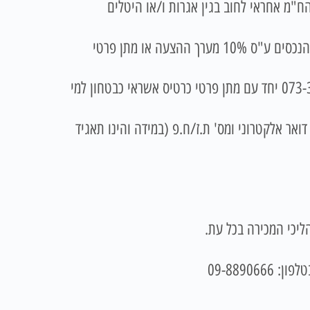
מו כן אין הח"מ אחראי לחוב בגין אגרות ו/או היטלים
בצירוף המחאה בנקאית לפקודת כונס הנכסים ע"ס 10% מערך ההצעה או מתן פרטי
או בטלפון 073-3744453 יחד עם מתן פרטי כרטיס אשראי כבטחון למי
אר אלקטרוני ומס' ת.ז/ח.פ (במידה והינו תאגיד
ליכי המכירה בכל עת.
09-8890