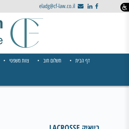
eladg@cf-law.co.il
דף הבית
תשלום חוב
צוות משפטי
ביואיק LACROSSE