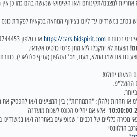
 יימכרו כפי שהם (AS – IS) ללא אחריות למצבם/תקינותם ו/או השימוש שנעשה בהם כ
ש בכתב במשרדינו עד ליום
פיריט בכתובת
https://cars.bidspirit.com
ם!
הצעות לא יתקבלו ללא מתן פרטי כרטיס אשראי.
 גם את שמו המלא, מענו, מס' הטלפון (עדיף סלולארי), כתובת דו
 ההוצל"פ.
יותר.
מ או תחרות (להלן: "התמחרות") בין המציעים ו/או להפסיק את ה
2
אלא אם יחליט הכונס לשנות מועד זה
כירה כלליים של רכבים" שמופיעים באתר זה ו/או במשרדינו בטלפון: 666
רכב הרלוונטי