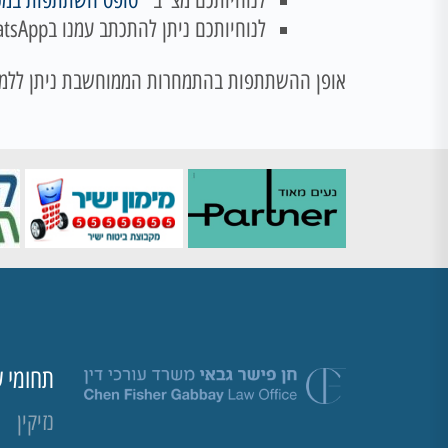
לנוחיותכם מצ"ב "
טופס השתתפות במכ
לנוחיותכם ניתן להתכתב עמנו בWhatsApp בטלפון 054-7176644
אופן ההשתתפות בהתמחרות הממוחשבת ניתן ללמו
תחומי ע
נזיקין