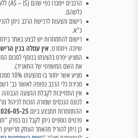
הרכבים
כלשהם.
רישום והצעות לרכישת הרכב ניתן להגי
כ"א.
רישום להתמחרות יש לבצע באתר בידס
אין עמלה בגין הרישו
שיזכה ויתחרט.
המציע יפרט בהצעתו בנוסף לסכום המוצע
את השם המשפטי של התאגיד).
מציע אשר יחזור בו מהצעתו 10% מסכום הצעתו יחולט!
מכירת כלי הרכב כפופה לאשור כב' רשם
אין התחייבות לקבלת ההצעה הגבוהה ב
לכונס הנכסים שמורה הזכות לניהול מו"
026-05-25 10:00:00
ההתמחרות תתבצע ביום
פרטים נוספים ניתן לקבל גם בפרק "תנאי מ
כן ניתן להוריד מהאתר העתק מרישיון ה