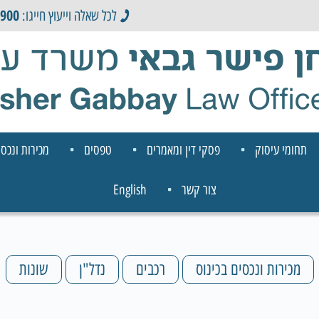
0900
לכל שאלה וייעוץ חייגו:
תחומי עיסוק
פסקי דין ומאמרים
טפסים
מכירות ונכסי
צור קשר
English
מכירות ונכסים בכינוס
רכבים
נדל"ן
שונות