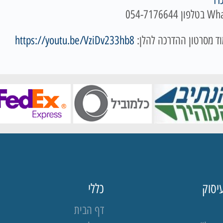
רז
"
ד מסרטון ההדרכה להלן:
https://youtu.be/VziDv233hb8
יסוק
כללי
דף הבית