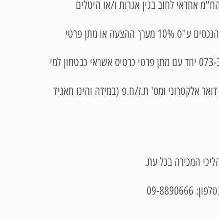
מו כן אין הח"מ אחראי לחוב בגין אגרות ו/או היטלים
בצירוף המחאה בנקאית לפקודת כונס הנכסים ע"ס 10% מערך ההצעה או מתן פרטי
או בטלפון 073-3744453 יחד עם מתן פרטי כרטיס אשראי כבטחון למי
אר אלקטרוני ומס' ת.ז/ח.פ (במידה והינו תאגיד
ליכי המכירה בכל עת.
09-8890