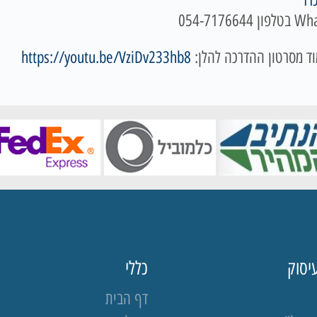
רז
"
ד מסרטון ההדרכה להלן:
https://youtu.be/VziDv233hb8
יסוק
כללי
דף הבית