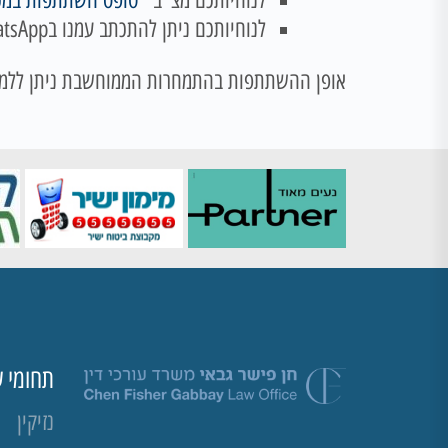
לנוחיותכם מצ"ב "
טופס השתתפות במכ
לנוחיותכם ניתן להתכתב עמנו בWhatsApp בטלפון 054-7176644
אופן ההשתתפות בהתמחרות הממוחשבת ניתן ללמו
תחומי ע
נזיקין