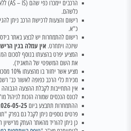
הרכבים
כלשהם.
רישום והצעות לרכישת הרכב ניתן להגי
כ"א.
רישום להתמחרות יש לבצע באתר בידס
אין עמלה בגין הרישו
שיזכה ויתחרט.
המציע יפרט בהצעתו בנוסף לסכום המוצע
את השם המשפטי של התאגיד).
מציע אשר יחזור בו מהצעתו 10% מסכום הצעתו יחולט!
מכירת כלי הרכב כפופה לאשור כב' רשם
אין התחייבות לקבלת ההצעה הגבוהה ב
לכונס הנכסים שמורה הזכות לניהול מו"
026-05-25 10:00:00
ההתמחרות תתבצע ביום
פרטים נוספים ניתן לקבל גם בפרק "תנאי מ
כן ניתן להוריד מהאתר העתק מרישיון ה