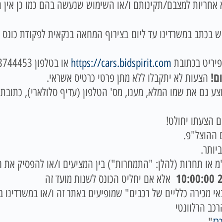
 יימכרו כפי שהם (AS – IS) ללא אחריות למצבם/תקינותם ו/או השימוש שנעשה בהם כ
ש בכתב במשרדינו עד ליום
פיריט בכתובת
https://cars.bidspirit.com
ם!
הצעות לא יתקבלו ללא מתן פרטי כרטיס אשראי.
 גם את שמו המלא, מענו, מס' הטלפון (עדיף סלולארי), כתובת דו
 ההוצל"פ.
יותר.
מ או תחרות (להלן: "התמחרות") בין המציעים ו/או להפסיק את ה
2
אלא אם יחליט הכונס לשנות מועד זה
כירה כלליים של רכבים" שמופיעים באתר זה ו/או במשרדינו בטלפון: 666
רכב הרלוונטי