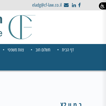
eladg@cf-law.co.il
דף הבית
תשלום חוב
צוות משפטי
ב.מ.וו X2