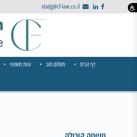
eladg@cf-law.co.il
דף הבית
תשלום חוב
צוות משפטי
טויוטה קורולה