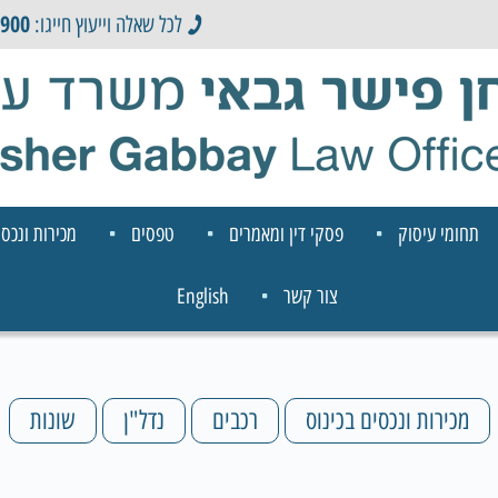
0900
לכל שאלה וייעוץ חייגו:
תחומי עיסוק
פסקי דין ומאמרים
טפסים
מכירות ונכסי
צור קשר
English
מכירות ונכסים בכינוס
רכבים
נדל"ן
שונות