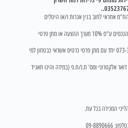
.
מו כן אין הח"מ אחראי לחוב בגין אגרות ו/או היטלים
בצירוף המחאה בנקאית לפקודת כונס הנכסים ע"ס 10% מערך ההצעה או מתן פרטי
או בטלפון 073-3744453 יחד עם מתן פרטי כרטיס אשראי כבטחון למי
אר אלקטרוני ומס' ת.ז/ח.פ (במידה והינו תאגיד
ליכי המכירה בכל עת.
09-8890