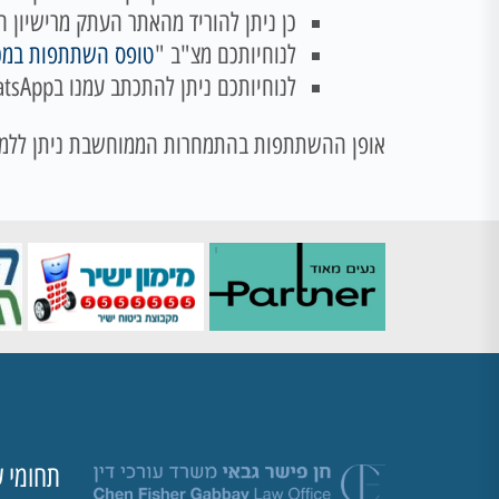
כן ניתן להוריד מהאתר העתק מרישיון ה
לנוחיותכם מצ"ב "
טופס השתתפות במכ
לנוחיותכם ניתן להתכתב עמנו בWhatsApp בטלפון 054-7176644
אופן ההשתתפות בהתמחרות הממוחשבת ניתן ללמו
תחומי ע