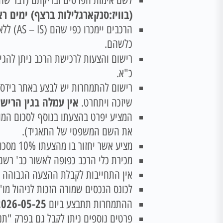
לשם אימות הפרטים ובדיקתם (דבר שהינ
(בוויז:סנקארגלילות ברצף) ימים ראשון -חמישי שעות 00-15:00
הרכבים
כלשהם.
רישום והצעות לרכישת הרכב ניתן להגי
כ"א.
רישום להתמחרות יש לבצע באתר בידס
אין עמלה בגין הרישו
שיזכה ויתחרט.
המציע יפרט בהצעתו בנוסף לסכום המוצע
את השם המשפטי של התאגיד).
מציע אשר יחזור בו מהצעתו 10% מסכום הצעתו יחולט!
מכירת כלי הרכב כפופה לאשור כב' רשם
אין התחייבות לקבלת ההצעה הגבוהה ב
לכונס הנכסים שמורה הזכות לניהול מו"
026-05-25 10:00:00
ההתמחרות תתבצע ביום
פרטים נוספים ניתן לקבל גם בפרק "תנאי מ