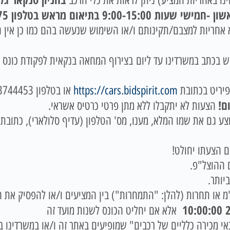
ו באחריות המציע) ניתן לראות את כלי הרכב
9: בתיאום מראש בטלפון 035237675.
 יימכרו כפי שהם (AS – IS) ללא אחריות למצבם/תקינותם ו/או השימוש שנעשה בהם כ
ש בכתב במשרדינו עד ליום
פיריט בכתובת
https://cars.bidspirit.com
ם!
הצעות לא יתקבלו ללא מתן פרטי כרטיס אשראי.
 גם את שמו המלא, מענו, מס' הטלפון (עדיף סלולארי), כתובת דו
 ההוצל"פ.
יותר.
מ או תחרות (להלן: "התמחרות") בין המציעים ו/או להפסיק את ה
2
אלא אם יחליט הכונס לשנות מועד זה
כירה כלליים של רכבים" שמופיעים באתר זה ו/או במשרדינו בטלפון: 666