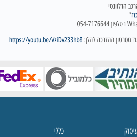
רכב הרלוונטי
רז
"
ד מסרטון ההדרכה להלן:
https://youtu.be/VziDv233hb8
יסוק
כללי