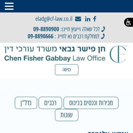
eladg@cf-law.co.il
09-8890900
לכל שאלה וייעוץ חייגו:
09-8890666
למחלקת רכבים נא לחייג :
כניסה
מכירות ונכסים בכינוס
רכבים
נדל"ן
שונות