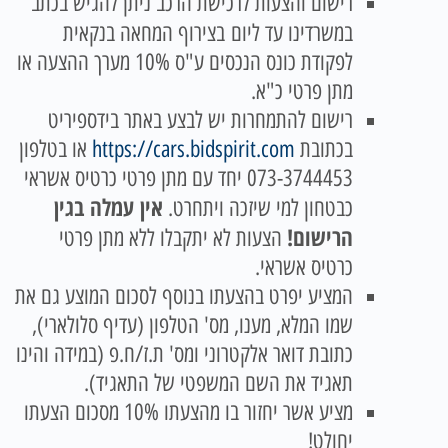
רישום והצעות לרכישת הרכב ניתן להגיש בכתב
במשרדינו עד ליום
בצירוף המחאה בנקאית
לפקודת כונס הנכסים ע"ס 10% מערך ההצעה או
מתן פרטי כ"א.
רישום להתמחרות יש לבצע באתר בידספיריט
בכתובת
https://cars.bidspirit.com
או בטלפון
073-3744453 יחד עם מתן פרטי כרטיס אשראי
אין עמלה בגין
כבטחון למי שיזכה ויתחרט.
הרישום!
הצעות לא יתקבלו ללא מתן פרטי
כרטיס אשראי.
המציע יפרט בהצעתו בנוסף לסכום המוצע גם את
שמו המלא, מענו, מס' הטלפון (עדיף סלולארי),
כתובת דואר אלקטרוני ומס' ת.ז/ח.פ (במידה והינו
תאגיד את השם המשפטי של התאגיד).
מציע אשר יחזור בו מהצעתו 10% מסכום הצעתו
יחולט!