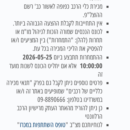
מכירת כלי הרכב כפופה לאשור כב' רשם
ההוצל"פ.
אין התחייבות לקבלת ההצעה הגבוהה ביותר.
לכונס הנכסים שמורה הזכות לניהול מו"מ או
תחרות (להלן: "התמחרות") בין המציעים ו/או
להפסיק את הליכי המכירה בכל עת.
2026-05-25
ההתמחרות תתבצע ביום
10:00:00
אלא אם יחליט הכונס לשנות מועד
זה
פרטים נוספים ניתן לקבל גם בפרק "תנאי מכירה
כלליים של רכבים" שמופיעים באתר זה ו/או
במשרדינו בטלפון: 09-8890666
כן ניתן להוריד מהאתר העתק מרישיון הרכב
הרלוונטי
לנוחיותכם מצ"ב "
טופס השתתפות במכרז
"