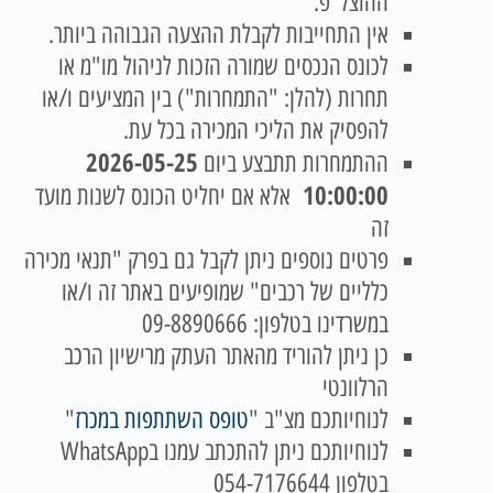
ההוצל"פ.
אין התחייבות לקבלת ההצעה הגבוהה ביותר.
לכונס הנכסים שמורה הזכות לניהול מו"מ או
תחרות (להלן: "התמחרות") בין המציעים ו/או
להפסיק את הליכי המכירה בכל עת.
2026-05-25
ההתמחרות תתבצע ביום
10:00:00
אלא אם יחליט הכונס לשנות מועד
זה
פרטים נוספים ניתן לקבל גם בפרק "תנאי מכירה
כלליים של רכבים" שמופיעים באתר זה ו/או
במשרדינו בטלפון: 09-8890666
כן ניתן להוריד מהאתר העתק מרישיון הרכב
הרלוונטי
לנוחיותכם מצ"ב "
טופס השתתפות במכרז
"
לנוחיותכם ניתן להתכתב עמנו בWhatsApp
בטלפון 054-7176644