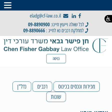
eladg@cf-law.co.il
09-8890900
לכל שאלה וייעוץ חייגו:
09-8890666
למחלקת רכבים נא לחייג :
כניסה
מכירות ונכסים בכינוס
רכבים
נדל"ן
שונות