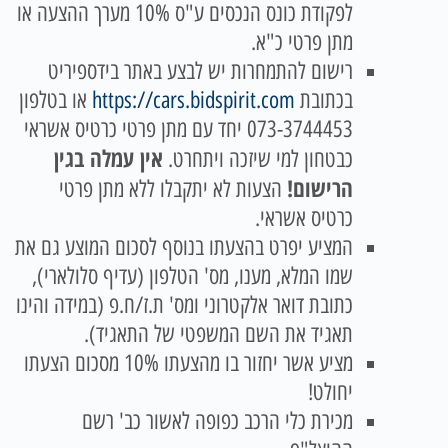
לפקודת כונס הנכסים ע"ס 10% מערך ההצעה או
מתן פרטי כ"א.
רישום להתמחרות יש לבצע באתר בידספיריט
בכתובת
https://cars.bidspirit.com
או בטלפון
073-3744453 יחד עם מתן פרטי כרטיס אשראי
אין עמלה בגין
כבטחון למי שיזכה ויתחרט.
הרישום!
הצעות לא יתקבלו ללא מתן פרטי
כרטיס אשראי.
המציע יפרט בהצעתו בנוסף לסכום המוצע גם את
שמו המלא, מענו, מס' הטלפון (עדיף סלולארי),
כתובת דואר אלקטרוני ומס' ת.ז/ח.פ (במידה והינו
תאגיד את השם המשפטי של התאגיד).
מציע אשר יחזור בו מהצעתו 10% מסכום הצעתו
יחולט!
מכירת כלי הרכב כפופה לאשור כב' רשם