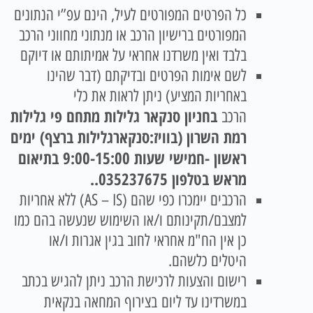
כל הפרטים המפורטים לעיל, הינם עפ”י הנתונים
המפורטים ברישיון הרכב או מנתוני מחווני הרכב
בלבד ואין משרדנו אחראי על אמיתותם או דיוקם
לשם אימות הפרטים ובדיקתם (דבר שהינו
באחריות המציע) ניתן לראות את כלי
בחניון סנקאר גלילות מתחם פי גלילות
הרכב
רמת השרון (בוויז:סנקארגלילות ברצף) ימים
ראשון -חמישי שעות 9:00-15:00 בתיאום
מראש בטלפון 035237675.
.
הרכבים יימכרו כפי שהם (AS – IS) ללא אחריות
למצבם/תקינותם ו/או השימוש שנעשה בהם כמו
כן אין הח"מ אחראי לחוב בגין אגרות ו/או
היטלים כלשהם.
רישום והצעות לרכישת הרכב ניתן להגיש בכתב
במשרדינו עד ליום
בצירוף המחאה בנקאית