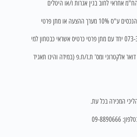
מו כן אין הח"מ אחראי לחוב בגין אגרות ו/או היטלים
בצירוף המחאה בנקאית לפקודת כונס הנכסים ע"ס 10% מערך ההצעה או מתן פרטי
או בטלפון 073-3744453 יחד עם מתן פרטי כרטיס אשראי כבטחון למי
אר אלקטרוני ומס' ת.ז/ח.פ (במידה והינו תאגיד
ליכי המכירה בכל עת.
09-8890