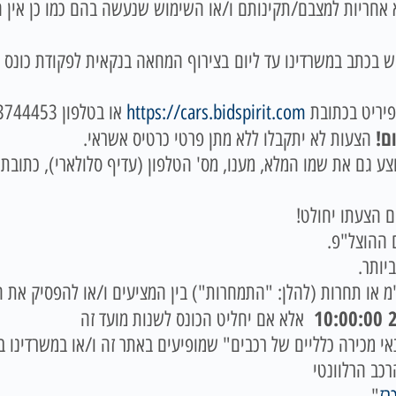
 יימכרו כפי שהם (AS – IS) ללא אחריות למצבם/תקינותם ו/או השימוש שנעשה בהם כ
ש בכתב במשרדינו עד ליום
פיריט בכתובת
https://cars.bidspirit.com
ם!
הצעות לא יתקבלו ללא מתן פרטי כרטיס אשראי.
 גם את שמו המלא, מענו, מס' הטלפון (עדיף סלולארי), כתובת דו
 ההוצל"פ.
יותר.
מ או תחרות (להלן: "התמחרות") בין המציעים ו/או להפסיק את ה
2
אלא אם יחליט הכונס לשנות מועד זה
כירה כלליים של רכבים" שמופיעים באתר זה ו/או במשרדינו בטלפון: 666
רכב הרלוונטי