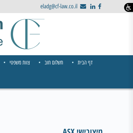
eladg@cf-law.co.il
דף הבית
תשלום חוב
צוות משפטי
מיצובישי ASX