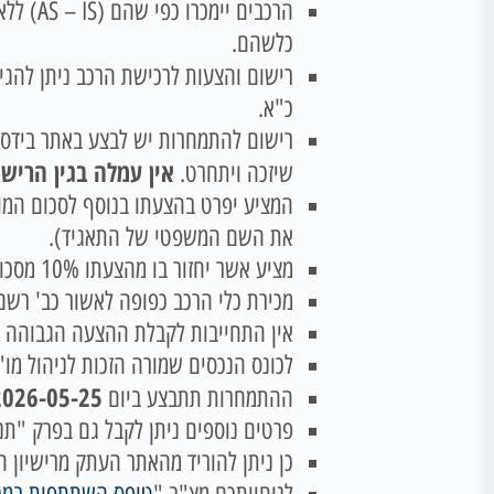
הרכבים
כלשהם.
רישום והצעות לרכישת הרכב ניתן להגי
כ"א.
רישום להתמחרות יש לבצע באתר בידס
אין עמלה בגין הרישו
שיזכה ויתחרט.
המציע יפרט בהצעתו בנוסף לסכום המוצע
את השם המשפטי של התאגיד).
מציע אשר יחזור בו מהצעתו 10% מסכום הצעתו יחולט!
מכירת כלי הרכב כפופה לאשור כב' רשם
אין התחייבות לקבלת ההצעה הגבוהה ב
לכונס הנכסים שמורה הזכות לניהול מו"
026-05-25 10:00:00
ההתמחרות תתבצע ביום
פרטים נוספים ניתן לקבל גם בפרק "תנאי מ
כן ניתן להוריד מהאתר העתק מרישיון ה