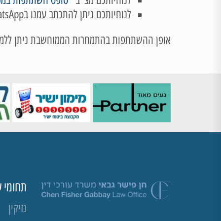
לנוחיותכם מצ"ב "
טופס השתתפות במכ
לנוחיותכם ניתן להתכתב עמנו בWhatsApp בטלפון 054-7176644
אופן ההשתתפות בהתמחרות הממוחשבת ניתן ללמו
תחומי ע
נזיקין