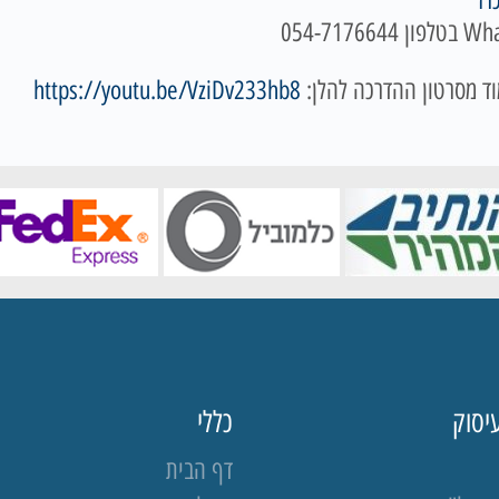
רז
"
ד מסרטון ההדרכה להלן:
https://youtu.be/VziDv233hb8
יסוק
כללי
דף הבית