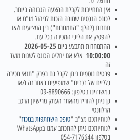
ההוצל"פ.
אין התחייבות לקבלת ההצעה הגבוהה ביותר.
לכונס הנכסים שמורה הזכות לניהול מו"מ או
תחרות (להלן: "התמחרות") בין המציעים ו/או
להפסיק את הליכי המכירה בכל עת.
2026-05-25
ההתמחרות תתבצע ביום
10:00:00
אלא אם יחליט הכונס לשנות מועד
זה
פרטים נוספים ניתן לקבל גם בפרק "תנאי מכירה
כלליים של רכבים" שמופיעים באתר זה ו/או
במשרדינו בטלפון: 09-8890666
כן ניתן להוריד מהאתר העתק מרישיון הרכב
הרלוונטי
לנוחיותכם מצ"ב "
טופס השתתפות במכרז
"
לנוחיותכם ניתן להתכתב עמנו בWhatsApp
בטלפון 054-7176644