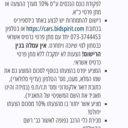
לפקודת כונס הנכסים ע"ס 10% מערך ההצעה או
מתן פרטי כ"א.
רישום להתמחרות יש לבצע באתר בידספיריט
בכתובת
https://cars.bidspirit.com
או בטלפון
073-3744453 יחד עם מתן פרטי כרטיס אשראי
אין עמלה בגין
כבטחון למי שיזכה ויתחרט.
הרישום!
הצעות לא יתקבלו ללא מתן פרטי
כרטיס אשראי.
המציע יפרט בהצעתו בנוסף לסכום המוצע גם את
שמו המלא, מענו, מס' הטלפון (עדיף סלולארי),
כתובת דואר אלקטרוני ומס' ת.ז/ח.פ (במידה והינו
תאגיד את השם המשפטי של התאגיד).
מציע אשר יחזור בו מהצעתו 10% מסכום הצעתו
יחולט!
מכירת כלי הרכב כפופה לאשור כב' רשם