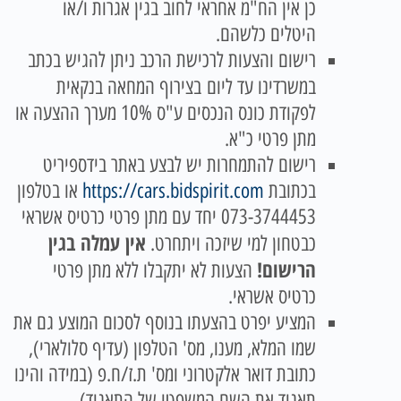
כן אין הח"מ אחראי לחוב בגין אגרות ו/או
היטלים כלשהם.
רישום והצעות לרכישת הרכב ניתן להגיש בכתב
במשרדינו עד ליום
בצירוף המחאה בנקאית
לפקודת כונס הנכסים ע"ס 10% מערך ההצעה או
מתן פרטי כ"א.
רישום להתמחרות יש לבצע באתר בידספיריט
בכתובת
https://cars.bidspirit.com
או בטלפון
073-3744453 יחד עם מתן פרטי כרטיס אשראי
אין עמלה בגין
כבטחון למי שיזכה ויתחרט.
הרישום!
הצעות לא יתקבלו ללא מתן פרטי
כרטיס אשראי.
המציע יפרט בהצעתו בנוסף לסכום המוצע גם את
שמו המלא, מענו, מס' הטלפון (עדיף סלולארי),
כתובת דואר אלקטרוני ומס' ת.ז/ח.פ (במידה והינו
תאגיד את השם המשפטי של התאגיד).