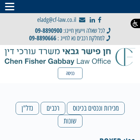
eladg@cf-law.co.il
09-8890900
לכל שאלה וייעוץ חייגו:
09-8890666
למחלקת רכבים נא לחייג :
כניסה
מכירות ונכסים בכינוס
רכבים
נדל"ן
שונות