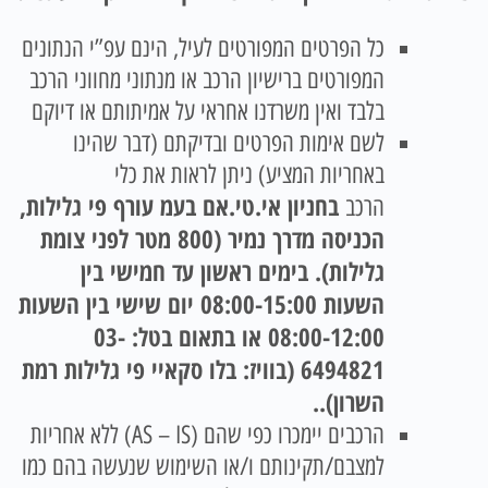
כל הפרטים המפורטים לעיל, הינם עפ”י הנתונים
המפורטים ברישיון הרכב או מנתוני מחווני הרכב
בלבד ואין משרדנו אחראי על אמיתותם או דיוקם
לשם אימות הפרטים ובדיקתם (דבר שהינו
באחריות המציע) ניתן לראות את כלי
בחניון אי.טי.אם בעמ עורף פי גלילות,
הרכב
הכניסה מדרך נמיר (800 מטר לפני צומת
גלילות). בימים ראשון עד חמישי בין
השעות 08:00-15:00 יום שישי בין השעות
08:00-12:00 או בתאום בטל: 03-
6494821 (בוויז: בלו סקאיי פי גלילות רמת
השרון).
.
הרכבים יימכרו כפי שהם (AS – IS) ללא אחריות
למצבם/תקינותם ו/או השימוש שנעשה בהם כמו