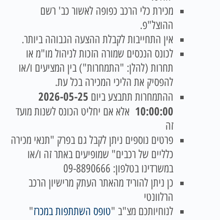
מכירת כלי הרכב כפופה לאשור כב' רשם
ההוצל"פ.
אין התחייבות לקבלת ההצעה הגבוהה ביותר.
לכונס הנכסים שמורה הזכות לניהול מו"מ או
תחרות (להלן: "התמחרות") בין המציעים ו/או
להפסיק את הליכי המכירה בכל עת.
2026-05-25
ההתמחרות תתבצע ביום
10:00:00
אלא אם יחליט הכונס לשנות מועד
זה
פרטים נוספים ניתן לקבל גם בפרק "תנאי מכירה
כלליים של רכבים" שמופיעים באתר זה ו/או
במשרדינו בטלפון: 09-8890666
כן ניתן להוריד מהאתר העתק מרישיון הרכב
הרלוונטי
לנוחיותכם מצ"ב "
טופס השתתפות במכרז
"