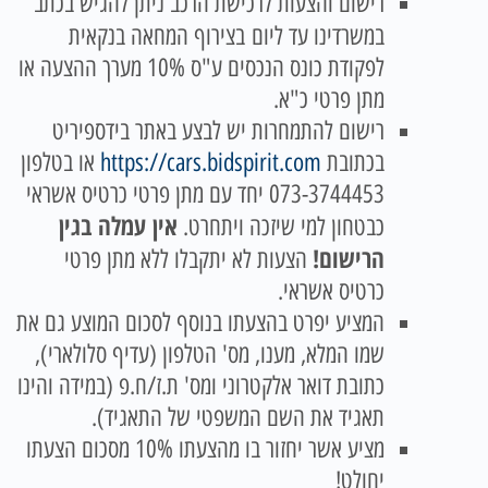
רישום והצעות לרכישת הרכב ניתן להגיש בכתב
במשרדינו עד ליום
בצירוף המחאה בנקאית
לפקודת כונס הנכסים ע"ס 10% מערך ההצעה או
מתן פרטי כ"א.
רישום להתמחרות יש לבצע באתר בידספיריט
בכתובת
https://cars.bidspirit.com
או בטלפון
073-3744453 יחד עם מתן פרטי כרטיס אשראי
אין עמלה בגין
כבטחון למי שיזכה ויתחרט.
הרישום!
הצעות לא יתקבלו ללא מתן פרטי
כרטיס אשראי.
המציע יפרט בהצעתו בנוסף לסכום המוצע גם את
שמו המלא, מענו, מס' הטלפון (עדיף סלולארי),
כתובת דואר אלקטרוני ומס' ת.ז/ח.פ (במידה והינו
תאגיד את השם המשפטי של התאגיד).
מציע אשר יחזור בו מהצעתו 10% מסכום הצעתו
יחולט!