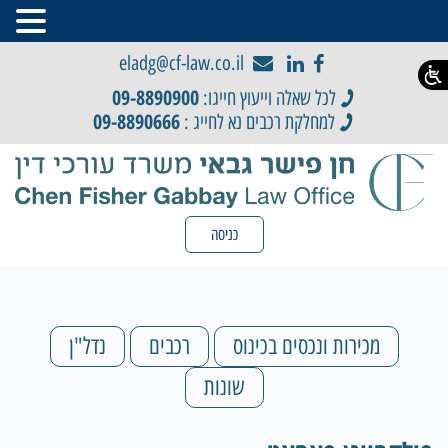
eladg@cf-law.co.il
09-8890900
לכל שאלה וייעוץ חייגו:
09-8890666
למחלקת רכבים נא לחייג :
כניסה
מכירות ונכסים בכינוס
רכבים
נדל"ן
שונות