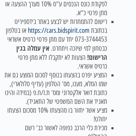
לפקודת כונס הנכסים ע"ס 10% מערך ההצעה או
מתן פרטי כ"א.
רישום להתמחרות יש לבצע באתר בידספיריט
בכתובת
https://cars.bidspirit.com
או בטלפון
073-3744453 יחד עם מתן פרטי כרטיס אשראי
אין עמלה בגין
כבטחון למי שיזכה ויתחרט.
הרישום!
הצעות לא יתקבלו ללא מתן פרטי
כרטיס אשראי.
המציע יפרט בהצעתו בנוסף לסכום המוצע גם את
שמו המלא, מענו, מס' הטלפון (עדיף סלולארי),
כתובת דואר אלקטרוני ומס' ת.ז/ח.פ (במידה והינו
תאגיד את השם המשפטי של התאגיד).
מציע אשר יחזור בו מהצעתו 10% מסכום הצעתו
יחולט!
מכירת כלי הרכב כפופה לאשור כב' רשם