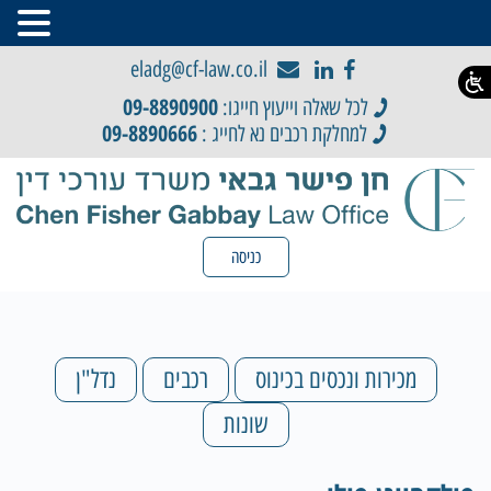
eladg@cf-law.co.il
09-8890900
לכל שאלה וייעוץ חייגו:
09-8890666
למחלקת רכבים נא לחייג :
כניסה
מכירות ונכסים בכינוס
רכבים
נדל"ן
שונות