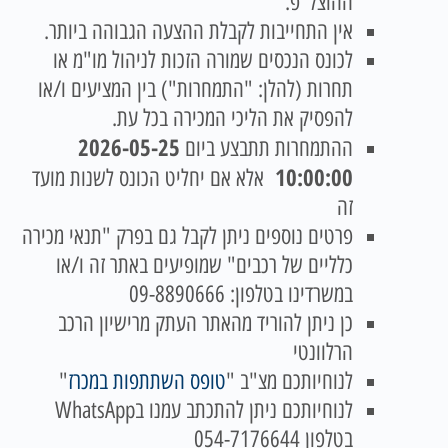
ההוצל"פ.
אין התחייבות לקבלת ההצעה הגבוהה ביותר.
לכונס הנכסים שמורה הזכות לניהול מו"מ או
תחרות (להלן: "התמחרות") בין המציעים ו/או
להפסיק את הליכי המכירה בכל עת.
2026-05-25
ההתמחרות תתבצע ביום
10:00:00
אלא אם יחליט הכונס לשנות מועד
זה
פרטים נוספים ניתן לקבל גם בפרק "תנאי מכירה
כלליים של רכבים" שמופיעים באתר זה ו/או
במשרדינו בטלפון: 09-8890666
כן ניתן להוריד מהאתר העתק מרישיון הרכב
הרלוונטי
לנוחיותכם מצ"ב "
טופס השתתפות במכרז
"
לנוחיותכם ניתן להתכתב עמנו בWhatsApp
בטלפון 054-7176644