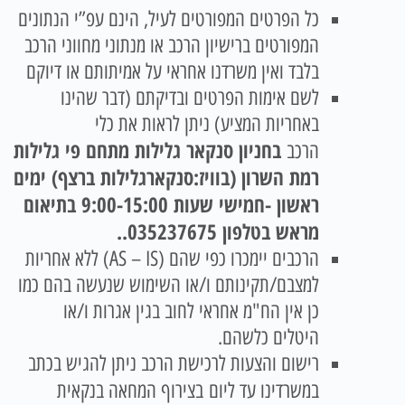
כל הפרטים המפורטים לעיל, הינם עפ”י הנתונים
המפורטים ברישיון הרכב או מנתוני מחווני הרכב
בלבד ואין משרדנו אחראי על אמיתותם או דיוקם
לשם אימות הפרטים ובדיקתם (דבר שהינו
באחריות המציע) ניתן לראות את כלי
בחניון סנקאר גלילות מתחם פי גלילות
הרכב
רמת השרון (בוויז:סנקארגלילות ברצף) ימים
ראשון -חמישי שעות 9:00-15:00 בתיאום
מראש בטלפון 035237675.
.
הרכבים יימכרו כפי שהם (AS – IS) ללא אחריות
למצבם/תקינותם ו/או השימוש שנעשה בהם כמו
כן אין הח"מ אחראי לחוב בגין אגרות ו/או
היטלים כלשהם.
רישום והצעות לרכישת הרכב ניתן להגיש בכתב
במשרדינו עד ליום
בצירוף המחאה בנקאית