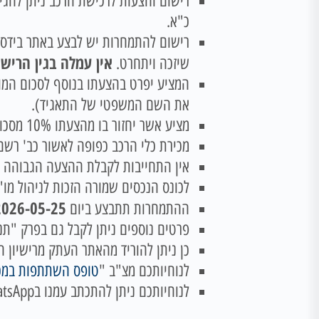
רישום והצעות לרכישת הרכב ניתן להגי
כ"א.
רישום להתמחרות יש לבצע באתר בידס
אין עמלה בגין הרישו
שיזכה ויתחרט.
המציע יפרט בהצעתו בנוסף לסכום המוצע
את השם המשפטי של התאגיד).
מציע אשר יחזור בו מהצעתו 10% מסכום הצעתו יחולט!
מכירת כלי הרכב כפופה לאשור כב' רשם
אין התחייבות לקבלת ההצעה הגבוהה ב
לכונס הנכסים שמורה הזכות לניהול מו"
026-05-25 10:00:00
ההתמחרות תתבצע ביום
פרטים נוספים ניתן לקבל גם בפרק "תנאי מ
כן ניתן להוריד מהאתר העתק מרישיון ה
לנוחיותכם מצ"ב "
טופס השתתפות במכ
לנוחיותכם ניתן להתכתב עמנו בWhatsApp בטלפון 054-7176644