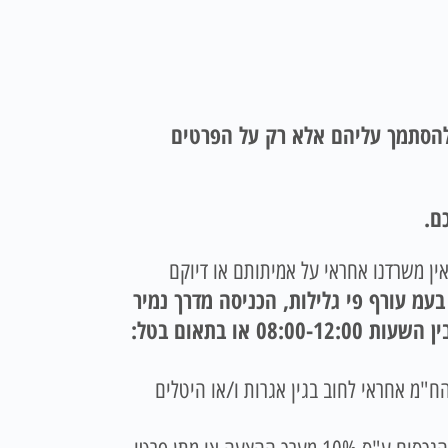
 להסתמך עליהם אלא רק על הפרטים
ם.
אין משרדנו אחראי על אמיתותם או דיוקם
בעמ עורף פי גלילות, הכניסה מדרך נמיר
(800 מטר לפני צומת גלילות). בימים ראשון עד חמישי בין השעות 08:00-15:00 יום שישי בין השעות 08:00-12:00 או בתאום בטל:
מו כן אין הח"מ אחראי לחוב בגין אגרות ו/או היטלים