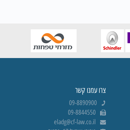
צרו עמנו קשר
09-8890900
09-8844550
eladg@cf-law.co.il