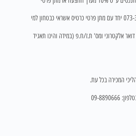
בצירוף המחאה בנקאית לפקודת כונס הנכסים ע"ס 10% מערך ההצעה או מתן פרטי
או בטלפון 073-3744453 יחד עם מתן פרטי כרטיס אשראי כבטחון למי
אר אלקטרוני ומס' ת.ז/ח.פ (במידה והינו תאגיד
ליכי המכירה בכל עת.
09-8890