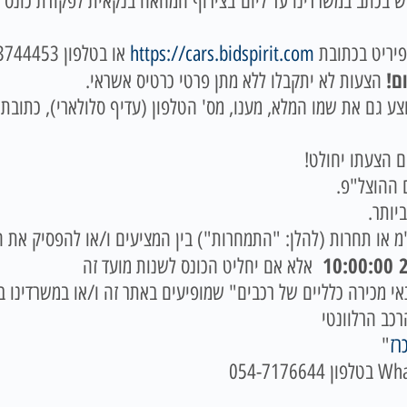
ש בכתב במשרדינו עד ליום
פיריט בכתובת
https://cars.bidspirit.com
ם!
הצעות לא יתקבלו ללא מתן פרטי כרטיס אשראי.
 גם את שמו המלא, מענו, מס' הטלפון (עדיף סלולארי), כתובת דו
 ההוצל"פ.
יותר.
מ או תחרות (להלן: "התמחרות") בין המציעים ו/או להפסיק את ה
2
אלא אם יחליט הכונס לשנות מועד זה
כירה כלליים של רכבים" שמופיעים באתר זה ו/או במשרדינו בטלפון: 666
רכב הרלוונטי
רז
"