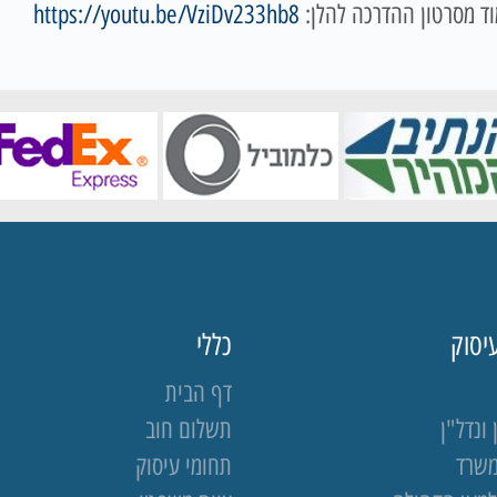
ד מסרטון ההדרכה להלן:
https://youtu.be/VziDv233hb8
יסוק
כללי
דף הבית
ונדל"ן
תשלום חוב
משרד
תחומי עיסוק