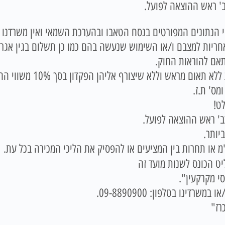
' ראש ההוצאה לפועל.
 הנתונים המפורטים בנסח הטאבו ובהערכת השמאי ואין משרדנו א
ימכרו כפי שהם (AS-IS) ללא אחריות למצבם ו/או השימוש שנעשה בהם כמו כן תש
תאם להוראות החוק.
ום מראש וללא שיצורף אליהן הפקדון בסך 10% משווי ההצעה.
מס' ת.ז.
לט!
ב' ראש ההוצאה לפועל.
יותר.
מ או תחרות בין המציעים או להפסיק את הליכי המכירה בכל עת.
ט הכונס לשנות מועד זה
י מקרקעין".
דינו בטלפון: 09-8890900.
רז"