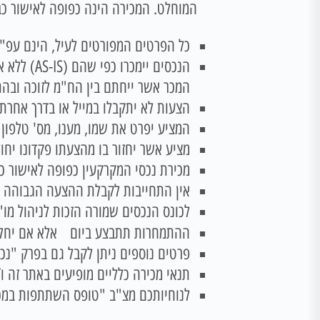
המוחלט. המכירה הינה כפופה לאישור כב
כל הפרטים המפורטים לעיל, הינם עפ"י
הנכסים י
המכר אשר ייחתם בין הח"מ לזוכה ובה
הצעות לא יתקבלו במייל או בדרך אחרת ללא תא
המציע יפרט את שמו, מענו, מס' טלפון ו
מציע אשר יחזור בו מהצעתו פקדונו יחו
מכירת נכסי המקרקעין כפופה לאישור כ
אין התחייבות לקבלת ההצעה הגבוהה ב
לכונס הנכסים שמורה הזכות לניהול מו"
ההתמחרות תתבצע ביום
אלא אם יחלי
פרטים נוספים ניתן לקבל גם בפרק "נכס
תנאי מכירה כלליים מופיעים באתר זה ו/או במשר
לנוחיותכם מצ"ב "טופס השתתפות במכ