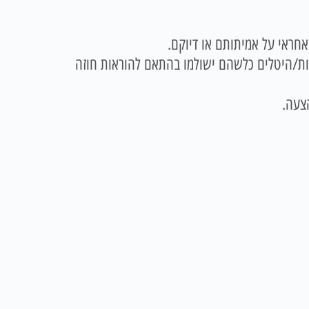
חראי על אמיתותם או דיוקם.
לום בגין אגרות/היטלים כלשהם ישולמו בהתאם להוראות חוזה