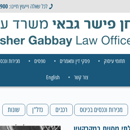
0900
לכל שאלה וייעוץ חייגו:
תחומי עיסוק
פסקי דין ומאמרים
טפסים
מכירות ונכסי
צור קשר
English
מכירות ונכסים בכינוס
רכבים
נדל"ן
שונות
תי מסוים במקרקעין