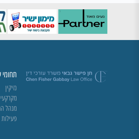
תחומי ע
נזיקין
מקרקעין 
מנהל ה
פעילות 