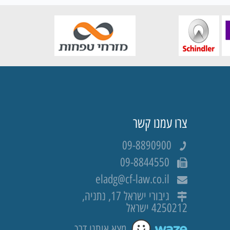
צרו עמנו קשר
09-8890900
09-8844550
eladg@cf-law.co.il
גיבורי ישראל 17, נתניה,
4250212 ישראל
מצא אותנו דרך