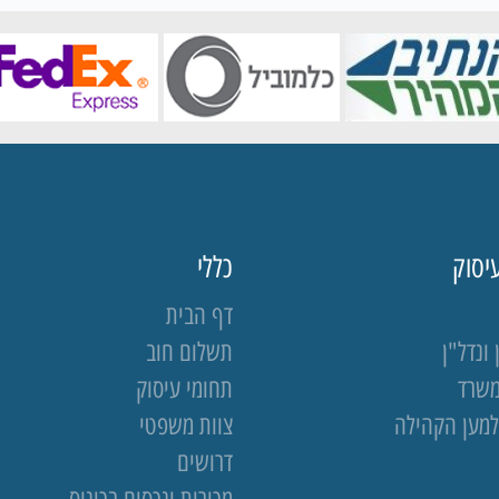
יסוק
כללי
דף הבית
ונדל"ן
תשלום חוב
משרד
תחומי עיסוק
למען הקהילה
צוות משפטי
דרושים