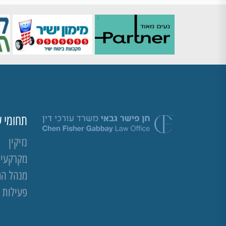
תחומי ע
נזיקין
מקרקעין 
מנהל ה
פעילות 