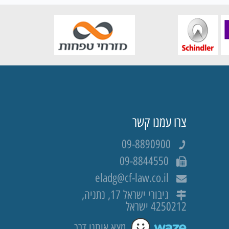
צרו עמנו קשר
09-8890900
09-8844550
eladg@cf-law.co.il
גיבורי ישראל 17, נתניה,
4250212 ישראל
מצא אותנו דרך