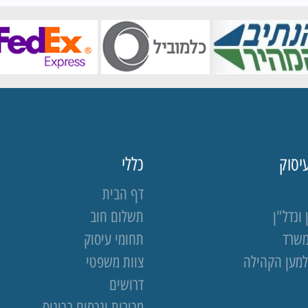
יסוק
כללי
דף הבית
ונדל"ן
תשלום חוב
משרד
תחומי עיסוק
למען הקהילה
צוות משפטי
דרושים
מכירות ונכסים בכינוס